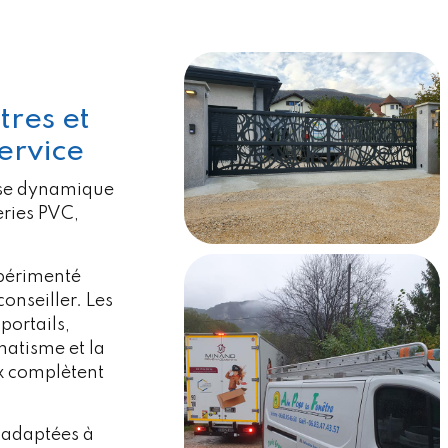
tres et
ervice
rise dynamique
eries PVC,
xpérimenté
onseiller. Les
portails,
matisme et la
x complètent
 adaptées à