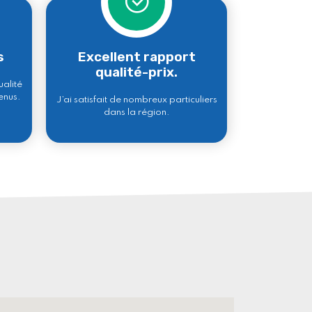
s
Excellent rapport
qualité-prix.
ualité
enus.
J’ai satisfait de nombreux particuliers
dans la région.